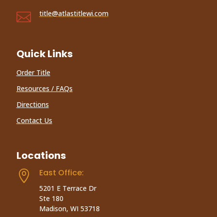
title@atlastitlewi.com

Quick Links
Order Title
Resources / FAQs
Directions
Contact Us
Locations
East Office:

5201 E Terrace Dr
Ste 180
Madison, WI 53718