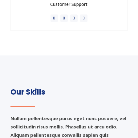
Customer Support
Vestibulum porta diam in nisl euismod sodales.
Morbi dictum nisi orci, ac blandit lectus pellentesque
in. Nunc convallis orci est, quis efficitur lectus
aliquam eu.
Our Skills
Send Message
Nullam pellentesque purus eget nunc posuere, vel
sollicitudin risus mollis. Phasellus ut arcu odio.
Aliquam pellentesque convallis sapien quis