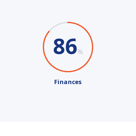
86
%
Finances