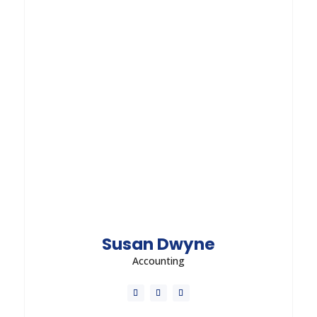
Vestibulum porta diam in nisl euismod sodales.
Morbi dictum nisi orci, ac blandit lectus pellentesque
in. Nunc convallis orci est, quis efficitur lectus
aliquam eu.
Send Message
Susan Dwyne
Accounting