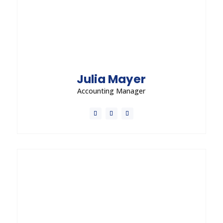
Julia Mayer
Accounting Manager
Vestibulum porta diam in nisl euismod sodales.
Morbi dictum nisi orci, ac blandit lectus pellentesque
in. Nunc convallis orci est, quis efficitur lectus
aliquam eu.