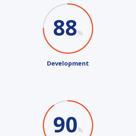
88
%
Development
90
%