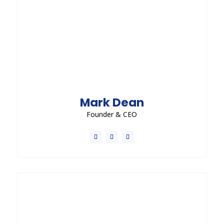
Mark Dean
Founder & CEO
Vestibulum porta diam in nisl euismod sodales.
Morbi dictum nisi orci, ac blandit lectus pellentesque