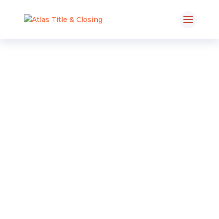
Meet our team
A team that can
change your
bussiness!