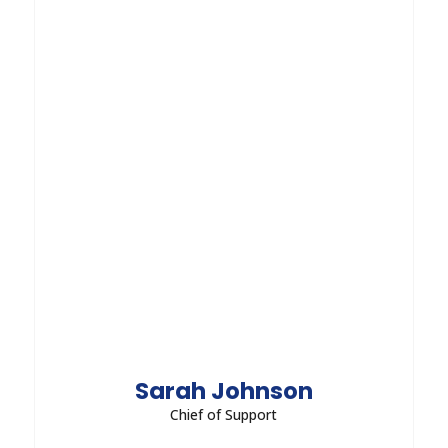
Vestibulum porta diam in nisl euismod sodales.
Morbi dictum nisi orci, ac blandit lectus pellentesque
in. Nunc convallis orci est, quis efficitur lectus
aliquam eu.
Send Message
Sarah Johnson
Chief of Support