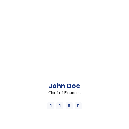
in. Nunc convallis orci est, quis efficitur lectus
aliquam eu.
Send Message
John Doe
Chief of Finances