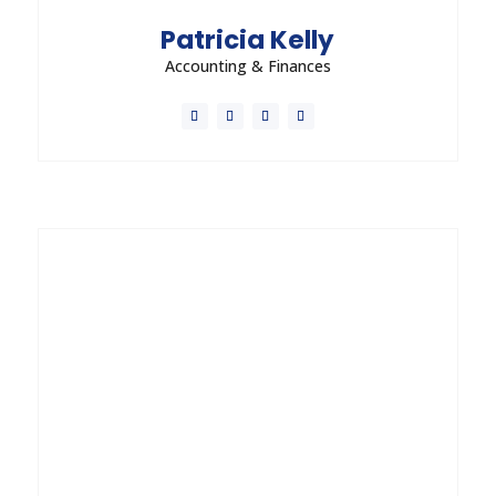
Patricia Kelly
Accounting & Finances
Vestibulum porta diam in nisl euismod sodales.
Morbi dictum nisi orci, ac blandit lectus pellentesque
in. Nunc convallis orci est, quis efficitur lectus
aliquam eu.
Send Message