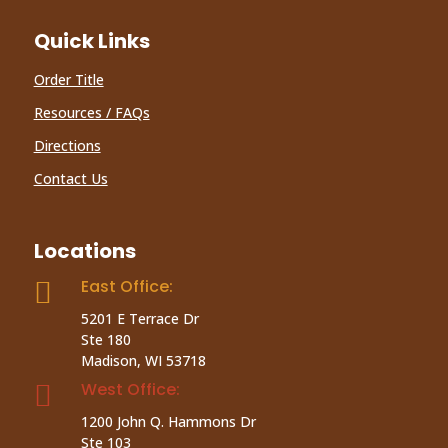
Quick Links
Order Title
Resources / FAQs
Directions
Contact Us
Locations
East Office:

5201 E Terrace Dr
Ste 180
Madison, WI 53718
West Office:

1200 John Q. Hammons Dr
Ste 103